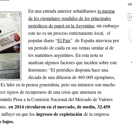
en
En una entrada anterior señalábamos
la merma
Di
de los ejemplares vendidos de los principales
de
periódicos de papel en la Argentina
; sin embargo
em
este no es un proceso estrictamente local, el
popular diario “
El País
” de España atraviesa por
un periodo de caída en sus ventas similar al de
los matutinos argentinos. En esta nota se
analizan algunos factores que inciden sobre este
fenómeno: “El periódico disponía hace una
década de una difusión de 469.000 ejemplares,
. Es líder en la prensa generalista, pero sus números son mucho
ce signos de recuperarse de una crisis que amenaza su
emitido Prisa a la Comisión Nacional del Mercado de Valores
en 2014 circularon en el mercado, de media, 32.450
ntas,
ingresos de explotación
e influyó en que los
de la empresa
 bajos.