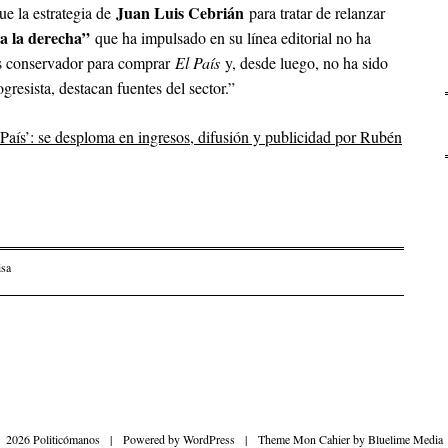
Juan Luis Cebrián
e la estrategia de
para tratar de relanzar
 a la derecha”
que ha impulsado en su línea editorial no ha
más conservador para comprar
El País
y, desde luego, no ha sido
gresista, destacan fuentes del sector.”
l País’: se desploma en ingresos, difusión y publicidad por Rubén
isa
on
2026 Politicómanos
|
Powered by
WordPress
|
Theme Mon Cahier by
Bluelime Media