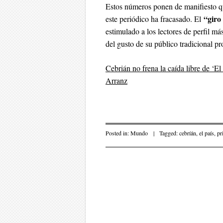
Estos números ponen de manifiesto qu
“
giro
este periódico ha fracasado. El
estimulado a los lectores de perfil 
del gusto de su público tradicional pro
Cebrián no frena la caída libre de ‘E
Arranz
Posted in:
Mundo
|
Tagged:
cebríán
,
el país
,
pr
Post navigati