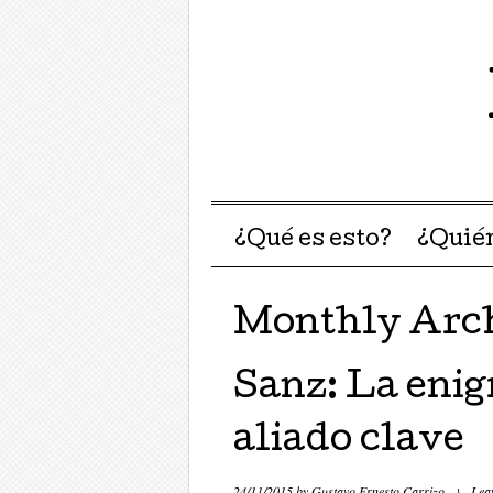
Menu ☰
Skip to content
¿Qué es esto?
¿Quié
Monthly Arc
Sanz: La enig
aliado clave
24/11/2015
by
Gustavo Ernesto Carrizo
|
Lea