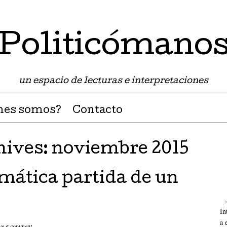
Politicómano
un espacio de lecturas e interpretaciones
nes somos?
Contacto
hives:
noviembre 2015
mática partida de un
In
a 
ve a comment