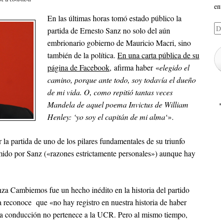
en
En las últimas horas tomó estado público la
Di
partida de Ernesto Sanz no solo del aún
de
embrionario gobierno de Mauricio Macri, sino
em
también de la política.
En una carta pública de su
página de Facebook
, afirma haber «
elegido el
camino, porque ante todo, soy todavía el dueño
de mi vida. O, como repitió tantas veces
Mandela de aquel poema Invictus de William
Henley: ‘yo soy el capitán de mi alma
‘».
 la partida de uno de los pilares fundamentales de su triunfo
rimido por Sanz («razones estrictamente personales») aunque hay
a Cambiemos fue un hecho inédito en la historia del partido
a reconoce que «no hay registro en nuestra historia de haber
ya conducción no pertenece a la UCR. Pero al mismo tiempo,