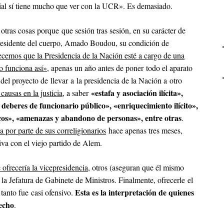
orial sí tiene mucho que ver con la UCR». Es demasiado.
otras cosas porque que sesión tras sesión, en su carácter de
presidente del cuerpo, Amado Boudou, su condición de
ecemos que la Presidencia de la Nación esté a cargo de una
o funciona así»
, apenas un año antes de poner todo el aparato
 del proyecto de llevar a la presidencia de la Nación a otro
«estafa y asociación ilícita»,
causas en la justicia
, a saber
deberes de funcionario público», «enriquecimiento ilícito»,
icos», «amenazas y abandono de personas», entre otras
.
 por parte de sus correligionarios
hace apenas tres meses,
iva con el viejo partido de Alem.
 ofrecería la vicepresidencia
, otros (aseguran que él mismo
 la Jefatura de Gabinete de Ministros. Finalmente, ofrecerle el
Esta es la interpretación de quienes
 tanto fue casi ofensivo.
pecho
.